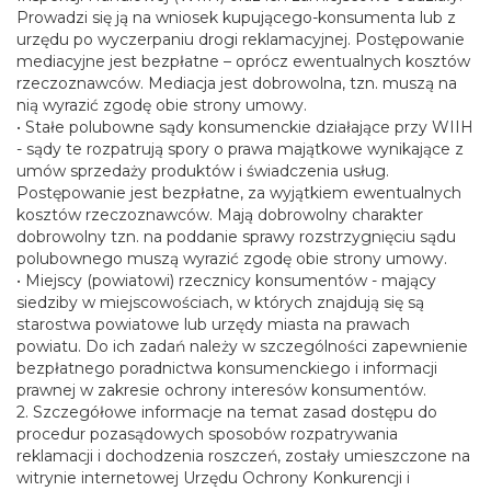
Prowadzi się ją na wniosek kupującego-konsumenta lub z
urzędu po wyczerpaniu drogi reklamacyjnej. Postępowanie
mediacyjne jest bezpłatne – oprócz ewentualnych kosztów
rzeczoznawców. Mediacja jest dobrowolna, tzn. muszą na
nią wyrazić zgodę obie strony umowy.
• Stałe polubowne sądy konsumenckie działające przy WIIH
- sądy te rozpatrują spory o prawa majątkowe wynikające z
umów sprzedaży produktów i świadczenia usług.
Postępowanie jest bezpłatne, za wyjątkiem ewentualnych
kosztów rzeczoznawców. Mają dobrowolny charakter
dobrowolny tzn. na poddanie sprawy rozstrzygnięciu sądu
polubownego muszą wyrazić zgodę obie strony umowy.
• Miejscy (powiatowi) rzecznicy konsumentów - mający
siedziby w miejscowościach, w których znajdują się są
starostwa powiatowe lub urzędy miasta na prawach
powiatu. Do ich zadań należy w szczególności zapewnienie
bezpłatnego poradnictwa konsumenckiego i informacji
prawnej w zakresie ochrony interesów konsumentów.
2. Szczegółowe informacje na temat zasad dostępu do
procedur pozasądowych sposobów rozpatrywania
reklamacji i dochodzenia roszczeń, zostały umieszczone na
witrynie internetowej Urzędu Ochrony Konkurencji i