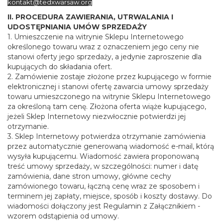
kontakt@tedxwarsaw.org
II. PROCEDURA ZAWIERANIA, UTRWALANIA I
UDOSTĘPNIANIA UMÓW SPRZEDAŻY
1. Umieszczenie na witrynie Sklepu Internetowego
określonego towaru wraz z oznaczeniem jego ceny nie
stanowi oferty jego sprzedaży, a jedynie zaproszenie dla
kupujących do składania ofert.
2. Zamówienie zostaje złożone przez kupującego w formie
elektronicznej i stanowi ofertę zawarcia umowy sprzedaży
towaru umieszczonego na witrynie Sklepu Internetowego
za określoną tam cenę. Złożona oferta wiąże kupującego,
jeżeli Sklep Internetowy niezwłocznie potwierdzi jej
otrzymanie.
3. Sklep Internetowy potwierdza otrzymanie zamówienia
przez automatycznie generowaną wiadomość e-mail, którą
wysyła kupującemu. Wiadomość zawiera proponowaną
treść umowy sprzedaży, w szczególności: numer i datę
zamówienia, dane stron umowy, główne cechy
zamówionego towaru, łączną cenę wraz ze sposobem i
terminem jej zapłaty, miejsce, sposób i koszty dostawy. Do
wiadomości dołączony jest Regulamin z Załącznikiem -
wzorem odstąpienia od umowy.