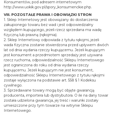
Konsumentów, pod adresem internetowym
http://www.uokik.gov.pl/spory_konsumenckie.php.
VIII. POZOSTAŁE PRAWA I OBOWIĄZKI STRON
1. Sklep Internetowy jest obowiązany do dostarczenia
zakupionego towaru bez wad i jest odpowiedzialny
względem kupującego, jeżeli rzecz sprzedana ma wadę
fizyczną lub prawną (rękojmia).
2. Sklep Internetowy odpowiada z tytułu rękojmi, jeżeli
wada fizyczna zostanie stwierdzona przed upływem dwóch
lat od dnia wydania rzeczy kupującemu. Jeżeli kupującym
jest konsument a przedmiotem sprzedaży jest używana
rzecz ruchoma, odpowiedzialność Sklepu Internetowego
jest ograniczona do roku od dnia wydania rzeczy
kupującemu. Jeżeli kupującym nie jest konsument,
odpowiedzialność Sklepu Internetowego z tytułu rękojmi
zostaje wyłączona na podstawie art. 558 § 1 Kodeksu
cywilnego.
3. Sprzedawane towary mogą być objęte gwarancją
producenta, importera lub dystrybutora. O ile na dany towar
została udzielona gwarancja, jej treść i warunki zostały
umieszczone przy tym towarze na witrynie Sklepu
Internetowego.