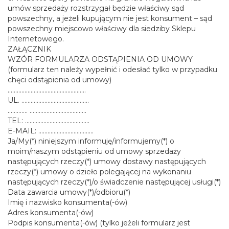
umów sprzedaży rozstrzygał będzie właściwy sąd
powszechny, a jeżeli kupującym nie jest konsument – sąd
powszechny miejscowo właściwy dla siedziby Sklepu
Internetowego.
ZAŁĄCZNIK
WZÓR FORMULARZA ODSTĄPIENIA OD UMOWY
(formularz ten należy wypełnić i odesłać tylko w przypadku
chęci odstąpienia od umowy)
……………………………………………
UL. ……………………………………..
…………. …………………………….…
TEL: ……………………………………
E-MAIL: ………………………………
Ja/My(*) niniejszym informuję/informujemy(*) o
moim/naszym odstąpieniu od umowy sprzedaży
następujących rzeczy(*) umowy dostawy następujących
rzeczy(*) umowy o dzieło polegającej na wykonaniu
następujących rzeczy(*)/o świadczenie następującej usługi(*)
Data zawarcia umowy(*)/odbioru(*)
Imię i nazwisko konsumenta(-ów)
Adres konsumenta(-ów)
Podpis konsumenta(-ów) (tylko jeżeli formularz jest