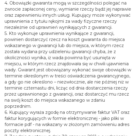
4. Obowiązki gwaranta mogą w szczególności polegać na
zwrocie zapłaconej ceny, wymianie rzeczy bądź jej naprawie
oraz zapewnieniu innych usług. Kupujący może wykonywać
uprawnienia z tytułu rękojmi za wady fizyczne rzeczy
niezależnie od uprawnień wynikających z gwarancji.
5. Kto wykonuje uprawnienia wynikające z gwarancji,
powinien dostarczyć rzecz na koszt gwaranta do miejsca
wskazanego w gwarancji lub do miejsca, w którym rzecz
została wydana przy udzieleniu gwarancji chyba, że z
okoliczności wynika, iż wada powinna być usunięta w
miejscu, w którym rzecz znajdowała się w chwili ujawnienia
wady. Gwarant jest obowiązany wykonać swoje obowiązki w
terminie określonym w treści oświadczenia gwarancyjnego,
a gdy go nie określono – niezwłocznie, ale nie później niż w
terminie czternastu dni, licząc od dnia dostarczenia rzeczy
przez uprawnionego z gwarancji, oraz dostarczyć mu rzecz
na swój koszt do miejsca wskazanego w zdaniu
poprzednim.
6. Kupujący wyraża zgodę na otrzymywanie faktur VAT oraz
faktur korygujących w formie elektronicznej - jako pliki w
formacie pdf - na wskazany w złożonym zamówieniu adres
poczty elektronicznej.