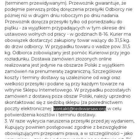
(terminem przewidywanym). Przewoźnik gwarantuje, że
podejmie pierwszą próbę doręczenia przesyłki Odbiorcy nie
później niż w drugim dniu roboczym po dniu nadania.
Przewoźnik doręcza przesyłki tylko od poniedziałku do
piątku - za wyjątkiem przypadających w tym okresie dni
ustawowo wolnych od pracy - w godzinach 8-16. Kurier ma
obowiązek dostarczyć zakupiony towar ważący do 31,5 kg.
do drzwi odbiorcy. W przypadku towaru o wadze pow. 31,5
kg. Odbiorca zobowiązany jest pomóc Kurierowi przy jego
rozładunku. Dostawa zamówień złożonych online
realizowana jest jedynie na obszarze Polski z wyjątkiem
zamówień na prenumeratę zagraniczną. Szczegółowe
koszty i terminy dostawy są uzależnione od wagi oraz
wielkości przesyłki i podane są przy każdym towarze na
witrynie Sklepu Internetowego. W przypadku pozostałych
zamówień z dostawą poza obszar Polski, należy uprzednio
skontaktować się z siedzibą sklepu (za pośrednictwem
poczty elektronicznej:
w celu
kontakt@tedxwarsaw.org
potwierdzenia kosztów i terminu dostawy.
3. W razie wykrycia naruszenia przesyłki przed jej wydaniem,
Kupujący powinien postępować zgodnie z bezwzględnie
obowiązującymi przepisami prawa, a w szczególności – jako