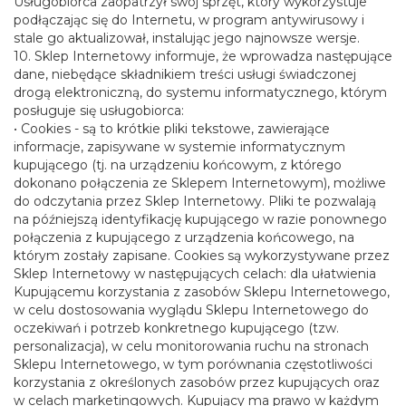
Usługobiorca zaopatrzył swój sprzęt, który wykorzystuje
podłączając się do Internetu, w program antywirusowy i
stale go aktualizował, instalując jego najnowsze wersje.
10. Sklep Internetowy informuje, że wprowadza następujące
dane, niebędące składnikiem treści usługi świadczonej
drogą elektroniczną, do systemu informatycznego, którym
posługuje się usługobiorca:
• Cookies - są to krótkie pliki tekstowe, zawierające
informacje, zapisywane w systemie informatycznym
kupującego (tj. na urządzeniu końcowym, z którego
dokonano połączenia ze Sklepem Internetowym), możliwe
do odczytania przez Sklep Internetowy. Pliki te pozwalają
na późniejszą identyfikację kupującego w razie ponownego
połączenia z kupującego z urządzenia końcowego, na
którym zostały zapisane. Cookies są wykorzystywane przez
Sklep Internetowy w następujących celach: dla ułatwienia
Kupującemu korzystania z zasobów Sklepu Internetowego,
w celu dostosowania wyglądu Sklepu Internetowego do
oczekiwań i potrzeb konkretnego kupującego (tzw.
personalizacja), w celu monitorowania ruchu na stronach
Sklepu Internetowego, w tym porównania częstotliwości
korzystania z określonych zasobów przez kupujących oraz
w celach marketingowych. Kupujący ma prawo w każdym