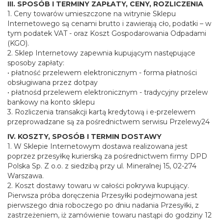
III. SPOSÓB I TERMINY ZAPŁATY, CENY, ROZLICZENIA
1. Ceny towarów umieszczone na witrynie Sklepu
Internetowego są cenami brutto i zawierają cło, podatki – w
tym podatek VAT - oraz Koszt Gospodarowania Odpadami
(KGO).
2. Sklep Internetowy zapewnia kupującym następujące
sposoby zapłaty:
• płatność przelewem elektronicznym - forma płatności
obsługiwana przez dotpay
• płatnośd przelewem elektronicznym - tradycyjny przelew
bankowy na konto sklepu
3. Rozliczenia transakcji kartą kredytową i e-przelewem
przeprowadzane są za pośrednictwem serwisu Przelewy24
IV. KOSZTY, SPOSÓB I TERMIN DOSTAWY
1. W Sklepie Internetowym dostawa realizowana jest
poprzez przesyłkę kurierską za pośrednictwem firmy DPD
Polska Sp. Z o.o. z siedzibą przy ul. Mineralnej 15, 02-274
Warszawa.
2. Koszt dostawy towaru w całości pokrywa kupujący.
Pierwsza próba doręczenia Przesyłki podejmowana jest
pierwszego dnia roboczego po dniu nadania Przesyłki, z
zastrzeżeniem, iż zamówienie towaru nastąpi do godziny 12