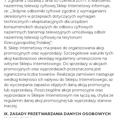
7. Zgodnie z ustawą z dnia 30 czerwca 2011 r. o wdrożeniu
naziemnej telewizji cyfrowej Sklep Internetowy informuje,
że: „Jedynie odbiorniki cyfrowe zgodne z wymaganiami
określonymi w przepisach dotyczących wymagań
technicznych i eksploatacyjnych dla urządzeń
konsumenckich służących do odbioru cyfrowych
naziemnych transmisji telewizyjnych umożliwiają odbiór
naziemnej telewizji cyfrowej na terytorium
Rzeczypospolitej Polskiej”.
8. Sklep Internetowy ma prawo do organizowania akcji
promocyjnych oraz wyprzedaży. Szczegółowe warunki tych
akcji każdorazowo określają regulaminy umieszczone na
witrynie Sklepu Internetowego. Do sprzedaży w akcjach
promocyjnych oraz wyprzedażach przeznaczona jest
ograniczona liczba towarów. Realizacja zamówień następuje
według kolejności ich wpływu do Sklepu Internetowego, aż
do wyczerpania zapasów objętych daną akcją promocyjną
lub wyprzedażą. Poszczególne akcje promocyjne oraz
wyprzedaże w Sklepie Internetowym nie łączą się, chyba że
regulamin danej akcji promocyjnej lub wyprzedaży stanowi
inaczej.
IX. ZASADY PRZETWARZANIA DANYCH OSOBOWYCH