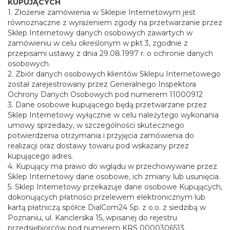
KUPUJĄCYCH
1. Złożenie zamówienia w Sklepie Internetowym jest
równoznaczne z wyrażeniem zgody na przetwarzanie przez
Sklep Internetowy danych osobowych zawartych w
zamówieniu w celu określonym w pkt 3, zgodnie z
przepisami ustawy z dnia 29.08.1997 r. o ochronie danych
osobowych.
2. Zbiór danych osobowych klientów Sklepu Internetowego
został zarejestrowany przez Generalnego Inspektora
Ochrony Danych Osobowych pod numerem 11000912
3. Dane osobowe kupującego będą przetwarzane przez
Sklep Internetowy wyłącznie w celu należytego wykonania
umowy sprzedaży, w szczególności skutecznego
potwierdzenia otrzymania i przyjęcia zamówienia do
realizacji oraz dostawy towaru pod wskazany przez
kupującego adres.
4. Kupujący ma prawo do wglądu w przechowywane przez
Sklep Internetowy dane osobowe, ich zmiany lub usunięcia.
5. Sklep Internetowy przekazuje dane osobowe Kupujących,
dokonujących płatności przelewem elektronicznym lub
kartą płatniczą spółce DialCom24 Sp. z o.o. z siedzibą w
Poznaniu, ul. Kanclerska 15, wpisanej do rejestru
przedsiębiorców pod numerem KRS 0000306513.