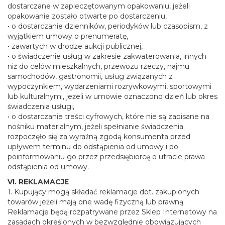
dostarczane w zapieczętowanym opakowaniu, jeżeli
opakowanie zostało otwarte po dostarczeniu,
• o dostarczanie dzienników, periodyków lub czasopism, z
wyjątkiem umowy o prenumeratę,
• zawartych w drodze aukcji publicznej,
• o świadczenie usług w zakresie zakwaterowania, innych
niż do celów mieszkalnych, przewozu rzeczy, najmu
samochodów, gastronomii, usług związanych z
wypoczynkiem, wydarzeniami rozrywkowymi, sportowymi
lub kulturalnymi, jeżeli w umowie oznaczono dzień lub okres
świadczenia usługi,
• o dostarczanie treści cyfrowych, które nie są zapisane na
nośniku materialnym, jeżeli spełnianie świadczenia
rozpoczęło się za wyraźną zgodą konsumenta przed
upływem terminu do odstąpienia od umowy i po
poinformowaniu go przez przedsiębiorcę o utracie prawa
odstąpienia od umowy.
VI. REKLAMACJE
1. Kupujący mogą składać reklamacje dot. zakupionych
towarów jeżeli mają one wadę fizyczną lub prawną.
Reklamacje będą rozpatrywane przez Sklep Internetowy na
zasadach określonych w bezwzględnie obowiązujących