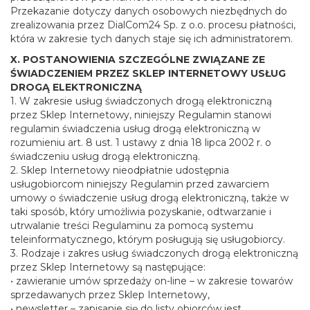
Przekazanie dotyczy danych osobowych niezbędnych do
zrealizowania przez DialCom24 Sp. z o.o. procesu płatności,
która w zakresie tych danych staje się ich administratorem.
X. POSTANOWIENIA SZCZEGÓLNE ZWIĄZANE ZE
ŚWIADCZENIEM PRZEZ SKLEP INTERNETOWY USŁUG
DROGĄ ELEKTRONICZNĄ
1. W zakresie usług świadczonych drogą elektroniczną
przez Sklep Internetowy, niniejszy Regulamin stanowi
regulamin świadczenia usług drogą elektroniczną w
rozumieniu art. 8 ust. 1 ustawy z dnia 18 lipca 2002 r. o
świadczeniu usług drogą elektroniczną.
2. Sklep Internetowy nieodpłatnie udostępnia
usługobiorcom niniejszy Regulamin przed zawarciem
umowy o świadczenie usług drogą elektroniczną, także w
taki sposób, który umożliwia pozyskanie, odtwarzanie i
utrwalanie treści Regulaminu za pomocą systemu
teleinformatycznego, którym posługują się usługobiorcy.
3. Rodzaje i zakres usług świadczonych drogą elektroniczną
przez Sklep Internetowy są następujące:
• zawieranie umów sprzedaży on-line – w zakresie towarów
sprzedawanych przez Sklep Internetowy,
• newsletter – zapisanie się do listy obiorców jest