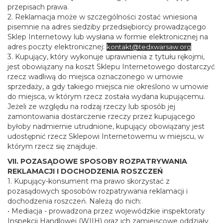
przepisach prawa.
2. Reklamacja może w szczególności zostać wniesiona
pisemnie na adres siedziby przedsiębiorcy prowadzącego
Sklep Internetowy lub wysłana w formie elektronicznej na
adres poczty elektronicznej:
kontakt@tedxwarsaw.org
3. Kupujący, który wykonuje uprawnienia z tytułu rękojmi,
jest obowiązany na koszt Sklepu Internetowego dostarczyć
rzecz wadliwą do miejsca oznaczonego w umowie
sprzedaży, a gdy takiego miejsca nie określono w umowie
do miejsca, w którym rzecz została wydana kupującemu.
Jeżeli ze względu na rodzaj rzeczy lub sposób jej
zamontowania dostarczenie rzeczy przez kupującego
byłoby nadmiernie utrudnione, kupujący obowiązany jest
udostępnić rzecz Sklepowi Internetowemu w miejscu, w
którym rzecz się znajduje.
VII. POZASĄDOWE SPOSOBY ROZPATRYWANIA
REKLAMACJI I DOCHODZENIA ROSZCZEŃ
1. Kupujący-konsument ma prawo skorzystać z
pozasądowych sposobów rozpatrywania reklamacji i
dochodzenia roszczeń. Należą do nich:
• Mediacja - prowadzona przez wojewódzkie inspektoraty
Inspekcji Handlowej (WIIH) oraz ich zamiejscowe oddziały.