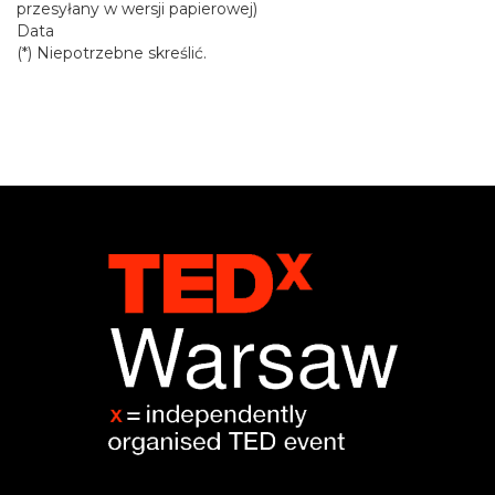
przesyłany w wersji papierowej)
Data
(*) Niepotrzebne skreślić.