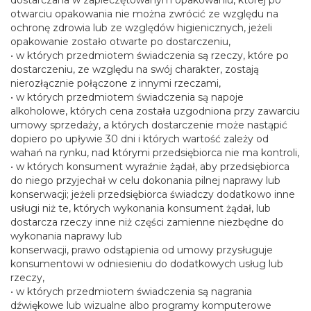
dostarczana w zapieczętowanym opakowaniu, której po
otwarciu opakowania nie można zwrócić ze względu na
ochronę zdrowia lub ze względów higienicznych, jeżeli
opakowanie zostało otwarte po dostarczeniu,
• w których przedmiotem świadczenia są rzeczy, które po
dostarczeniu, ze względu na swój charakter, zostają
nierozłącznie połączone z innymi rzeczami,
• w których przedmiotem świadczenia są napoje
alkoholowe, których cena została uzgodniona przy zawarciu
umowy sprzedaży, a których dostarczenie może nastąpić
dopiero po upływie 30 dni i których wartość zależy od
wahań na rynku, nad którymi przedsiębiorca nie ma kontroli,
• w których konsument wyraźnie żądał, aby przedsiębiorca
do niego przyjechał w celu dokonania pilnej naprawy lub
konserwacji; jeżeli przedsiębiorca świadczy dodatkowo inne
usługi niż te, których wykonania konsument żądał, lub
dostarcza rzeczy inne niż części zamienne niezbędne do
wykonania naprawy lub
konserwacji, prawo odstąpienia od umowy przysługuje
konsumentowi w odniesieniu do dodatkowych usług lub
rzeczy,
• w których przedmiotem świadczenia są nagrania
dźwiękowe lub wizualne albo programy komputerowe