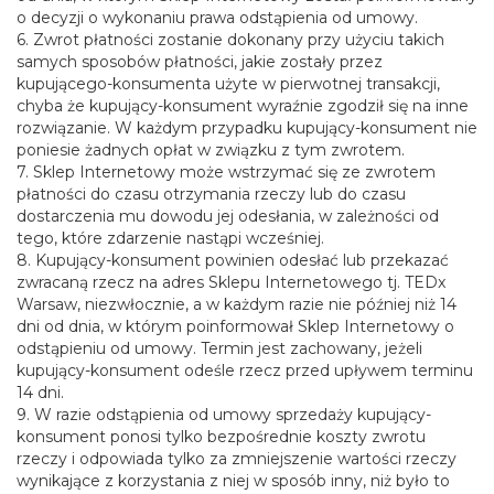
o decyzji o wykonaniu prawa odstąpienia od umowy.
6. Zwrot płatności zostanie dokonany przy użyciu takich
samych sposobów płatności, jakie zostały przez
kupującego-konsumenta użyte w pierwotnej transakcji,
chyba że kupujący-konsument wyraźnie zgodził się na inne
rozwiązanie. W każdym przypadku kupujący-konsument nie
poniesie żadnych opłat w związku z tym zwrotem.
7. Sklep Internetowy może wstrzymać się ze zwrotem
płatności do czasu otrzymania rzeczy lub do czasu
dostarczenia mu dowodu jej odesłania, w zależności od
tego, które zdarzenie nastąpi wcześniej.
8. Kupujący-konsument powinien odesłać lub przekazać
zwracaną rzecz na adres Sklepu Internetowego tj. TEDx
Warsaw, niezwłocznie, a w każdym razie nie później niż 14
dni od dnia, w którym poinformował Sklep Internetowy o
odstąpieniu od umowy. Termin jest zachowany, jeżeli
kupujący-konsument odeśle rzecz przed upływem terminu
14 dni.
9. W razie odstąpienia od umowy sprzedaży kupujący-
konsument ponosi tylko bezpośrednie koszty zwrotu
rzeczy i odpowiada tylko za zmniejszenie wartości rzeczy
wynikające z korzystania z niej w sposób inny, niż było to