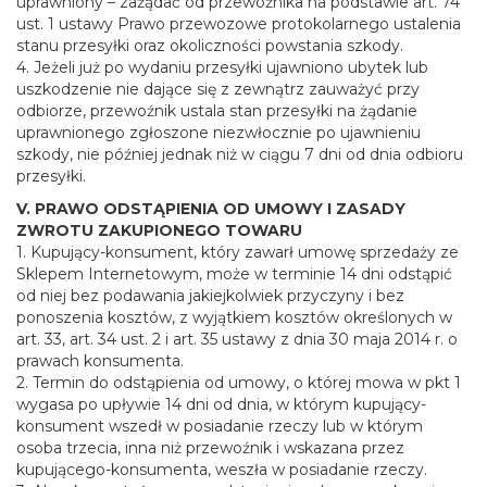
uprawniony – zażądać od przewoźnika na podstawie art. 74
ust. 1 ustawy Prawo przewozowe protokolarnego ustalenia
stanu przesyłki oraz okoliczności powstania szkody.
4. Jeżeli już po wydaniu przesyłki ujawniono ubytek lub
uszkodzenie nie dające się z zewnątrz zauważyć przy
odbiorze, przewoźnik ustala stan przesyłki na żądanie
uprawnionego zgłoszone niezwłocznie po ujawnieniu
szkody, nie później jednak niż w ciągu 7 dni od dnia odbioru
przesyłki.
V. PRAWO ODSTĄPIENIA OD UMOWY I ZASADY
ZWROTU ZAKUPIONEGO TOWARU
1. Kupujący-konsument, który zawarł umowę sprzedaży ze
Sklepem Internetowym, może w terminie 14 dni odstąpić
od niej bez podawania jakiejkolwiek przyczyny i bez
ponoszenia kosztów, z wyjątkiem kosztów określonych w
art. 33, art. 34 ust. 2 i art. 35 ustawy z dnia 30 maja 2014 r. o
prawach konsumenta.
2. Termin do odstąpienia od umowy, o której mowa w pkt 1
wygasa po upływie 14 dni od dnia, w którym kupujący-
konsument wszedł w posiadanie rzeczy lub w którym
osoba trzecia, inna niż przewoźnik i wskazana przez
kupującego-konsumenta, weszła w posiadanie rzeczy.