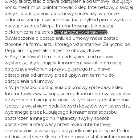
3. Aby skorzystać z prawa odstąpienia od umowy, kupujący-
konsument musi poinformować Sklep Internetowy o swojej
decyzji o odstąpieniu od umowy sprzedaży, w drodze
jednoznacznego oświadczenia (na przykład pismo wysłane
pocztą na adres Sklepu Internetowego, lub pocztą
elektroniczną na adres
).
kontakt@tedxwarsaw.org
Oświadczenie o odstąpieniu od umowy może zostać
złożone na formularzu, którego wzór stanowi Załącznik do
Regulaminu, jednak nie jest to obowiązkowe.
4. Aby zachować termin do odstąpienia od umowy,
wystarczy, aby kupujący-konsument wysłał informację
dotyczącą wykonania przysługującego mu prawa
odstąpienia od umowy przed upływem terminu do
odstąpienia od umowy.
5. W przypadku odstąpienia od umowy sprzedaży Sklep
Internetowy zwraca kupującemu-konsumentowi wszystkie
otrzymane od niego płatności, w tym koszty dostarczenia
rzeczy (z wyjątkiem dodatkowych kosztów wynikających z
wybranego przez kupującego-konsumenta sposobu
dostarczenia innego niż najtańszy zwykły sposób
dostarczenia oferowany przez Sklep Internetowy),
niezwłocznie, a w każdym przypadku nie później niż 14 dni
od dnia, w którym Sklep Internetowy został poinformowany